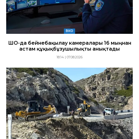
ВКО
ШҚО-да бейнебақылау камералары 16 мыңнан
астам құқықбұзушылықты анықтады
18:14 | 07.08.2026