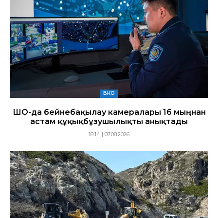
ВКО
ШҚО-да бейнебақылау камералары 16 мыңнан
астам құқықбұзушылықты анықтады
18:14 | 07.08.2026