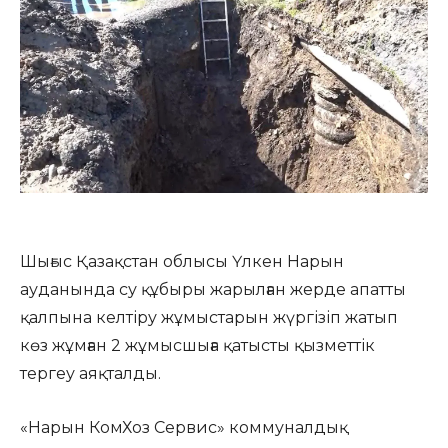
Шығыс Қазақстан облысы Үлкен Нарын
ауданында су құбыры жарылған жерде апатты
қалпына келтіру жұмыстарын жүргізіп жатып
көз жұмған 2 жұмысшыға қатысты қызметтік
тергеу аяқталды.
«Нарын КомХоз Сервис» коммуналдық