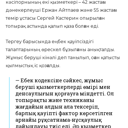
кәсіпорнының екі қызметкері – 42 жастағы
дәнекерлеуші Ержан Айтпаев және 55 жастағы
темір ұстасы Сергей Кастерин опырылған
топырақ астында қалып қаза болған еді.
Тергеу барысында еңбек қауіпсіздігі
талаптарының өрескел бұзылғаны анықталды.
Жұмыс беруші кінәлі деп танылып, оған қатысты
қылмыстық іс қозғалды.
— Еңбек кодексіне сәйкес, жұмыс
беруші қызметкерлердің өмірі мен
денсаулығын қорғауға міндетті. Ол
топырақтың және техниканың
жағдайын алдын ала тексеріп,
барлық қауіпті фактор көрсетілген
арнайы рұқсатнама-нұсқаулық
дайындауы тиіс еді. Әр қызметкер