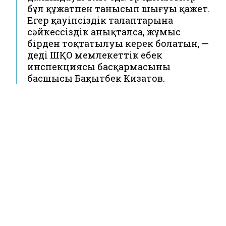
бұл құжатпен танысып шығуы қажет.
Егер қауіпсіздік талаптарына
сәйкессіздік анықталса, жұмыс
бірден тоқтатылуы керек болатын, —
деді ШҚО мемлекеттік еңбек
инспекциясы басқармасының
басшысы Бақытбек Кизатов.