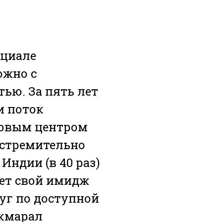
нциале
ожно с
тью. За пять лет
и поток
новым центром
 стремительно
 Индии (в 40 раз)
яет свой имидж
уг по доступной
Акмарал