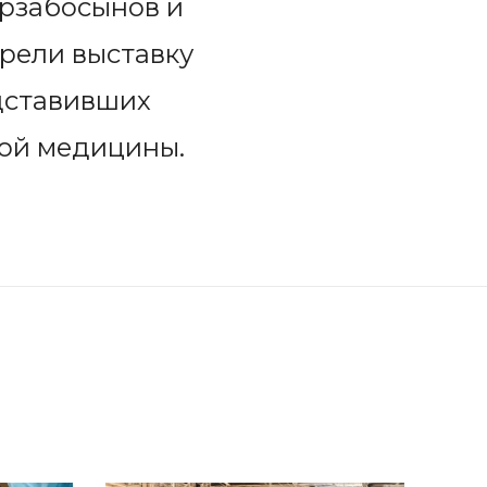
ырзабосынов и
рели выставку
дставивших
ой медицины.