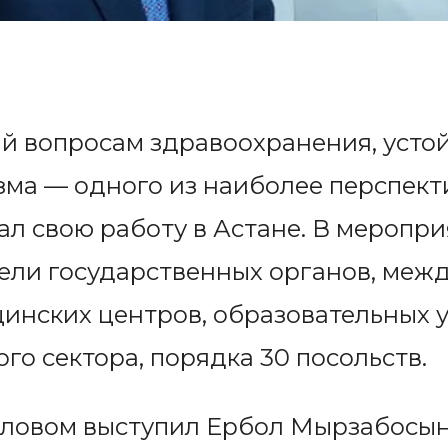
 вопросам здравоохранения, устой
зма — одного из наиболее перспек
чал свою работу в Астане. В меропр
тели государственных органов, ме
инских центров, образовательных 
го сектора, порядка 30 посольств.
словом выступил Ербол Мырзабосын