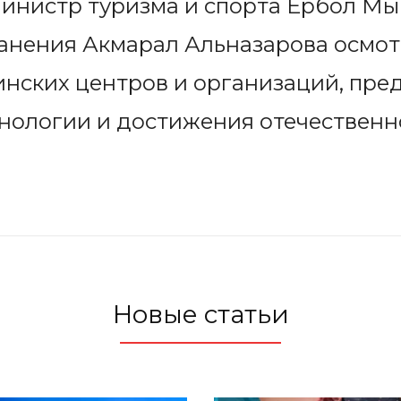
министр туризма и спорта Ербол М
анения Акмарал Альназарова осмот
нских центров и организаций, пре
нологии и достижения отечественн
Новые статьи