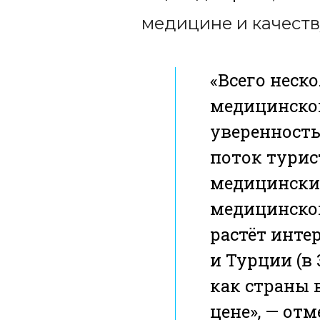
медицине и качеств
«Всего неск
медицинског
уверенность
поток турист
медицинских
медицинског
растёт интер
и Турции (в
как страны 
цене», — от