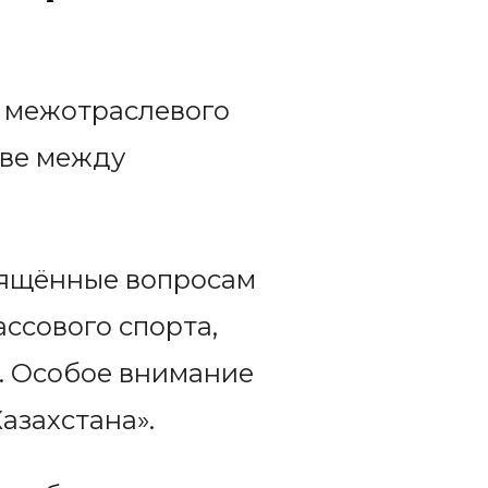
ю межотраслевого
тве между
свящённые вопросам
ссового спорта,
. Особое внимание
азахстана».