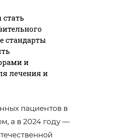
 стать
вительного
е стандарты
ять
орами и
ля лечения и
анных пациентов в
м, а в 2024 году —
отечественной