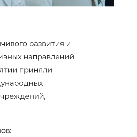
чивого развития и
тивных направлений
иятии приняли
ждународных
учреждений,
ов: