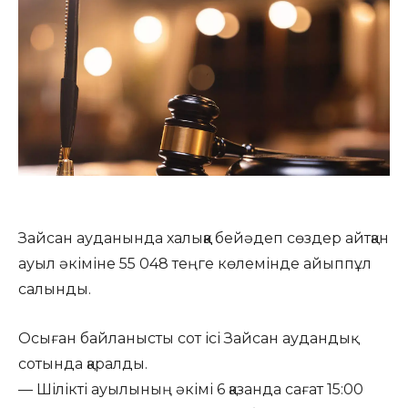
Зайсан ауданында халыққа бейәдеп сөздер айтқан
ауыл әкіміне 55 048 теңге көлемінде айыппұл
салынды.
Осыған байланысты сот ісі Зайсан аудандық
сотында қаралды.
— Шілікті ауылының әкімі 6 қазанда сағат 15:00