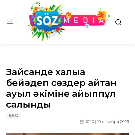
Зайсанде халыққа
бейәдеп сөздер айтқан
ауыл әкіміне айыппұл
салынды
ВКО
10:10 | 10 октября 2025