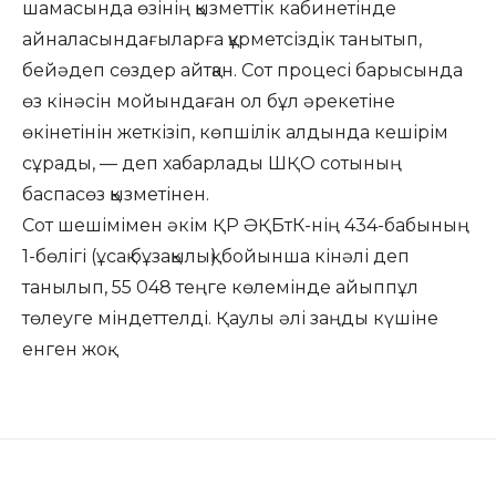
шамасында өзінің қызметтік кабинетінде
айналасындағыларға құрметсіздік танытып,
бейәдеп сөздер айтқан. Сот процесі барысында
өз кінәсін мойындаған ол бұл әрекетіне
өкінетінін жеткізіп, көпшілік алдында кешірім
сұрады, — деп хабарлады ШҚО сотының
баспасөз қызметінен.
Сот шешімімен әкім ҚР ӘҚБтК-нің 434-бабының
1-бөлігі (ұсақ бұзақылық) бойынша кінәлі деп
танылып, 55 048 теңге көлемінде айыппұл
төлеуге міндеттелді. Қаулы әлі заңды күшіне
енген жоқ.