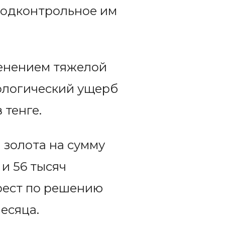
подконтрольное им
менением тяжелой
кологический ущерб
 тенге.
 золота на сумму
 и 56 тысяч
рест по решению
есяца.