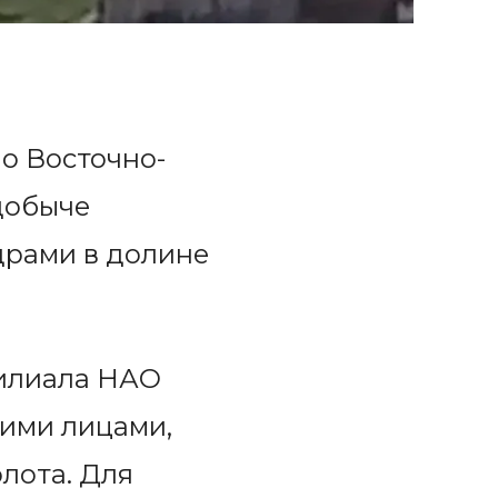
о Восточно-
добыче
драми в долине
филиала НАО
гими лицами,
лота. Для