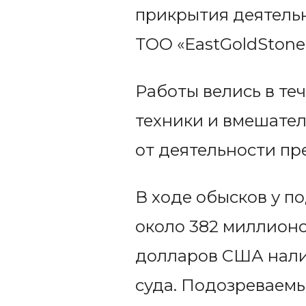
прикрытия деятель
ТОО «EastGoldStone
Работы велись в те
техники и вмешател
от деятельности пр
В ходе обысков у п
около 382 миллионов
долларов США нали
суда. Подозреваемы