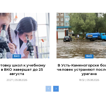
ВКО
ВКО
товку школ к учебному
В Усть-Каменогорске бо
 в ВКО завершат до 25
человек устраняют посл
августа
урагана
20:27 | 05.08.2026
18:32 | 05.08.2026