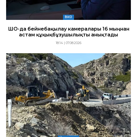
ВКО
ШҚО-да бейнебақылау камералары 16 мыңнан
астам құқықбұзушылықты анықтады
18:14 | 07.08.2026