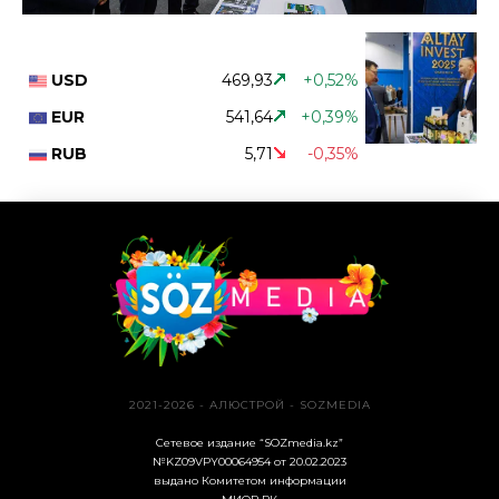
USD
469,93
+0,52%
EUR
541,64
+0,39%
RUB
5,71
-0,35%
2021-2026 - АЛЮСТРОЙ - SOZMEDIA
Сетевое издание “SOZmedia.kz”
№KZ09VPY00064954 от 20.02.2023
выдано Комитетом информации