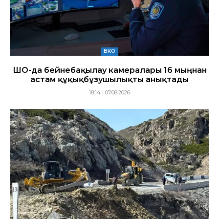
ВКО
ШҚО-да бейнебақылау камералары 16 мыңнан
астам құқықбұзушылықты анықтады
18:14 | 07.08.2026