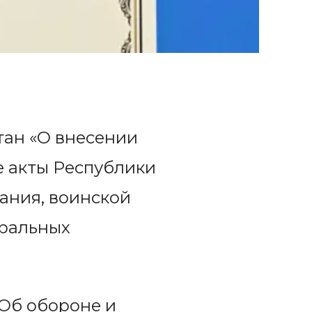
тан «О внесении
е акты Республики
ания, воинской
тральных
«Об обороне и