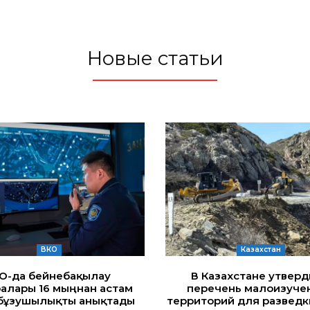
Новые статьи
ВКО
Казахстан
ҚО-да бейнебақылау
В Казахстане утвер
алары 16 мыңнан астам
перечень малоизуче
бұзушылықты анықтады
территорий для разведк