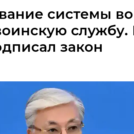
ание системы во
воинскую службу. 
одписал закон