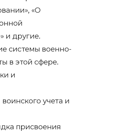
вании», «О
ронной
 и другие.
е системы военно-
ы в этой сфере.
ки и
 воинского учета и
ядка присвоения