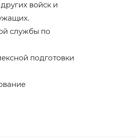
других войск и
ужащих.
ой службы по
лексной подготовки
ование