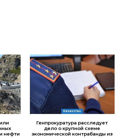
Казахстан
дили
Генпрокуратура расследует
нных
дело о крупной схеме
и нефти
экономической контрабанды из