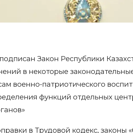
 подписан Закон Республики Казахс
нений в некоторые законодательны
сам военно-патриотического воспит
ределения функций отдельных цен
рганов»
правки в Трудовой кодекс, законы 