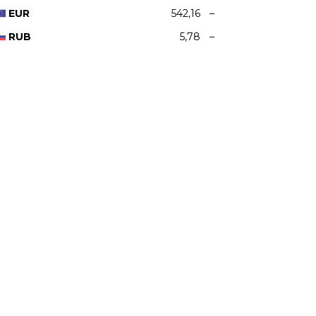
EUR
542,16
–
RUB
5,78
–