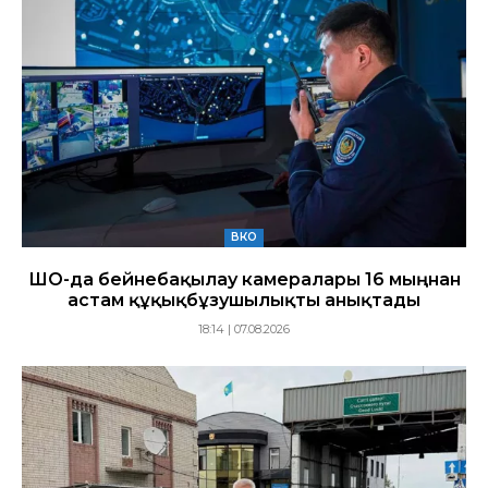
ВКО
ШҚО-да бейнебақылау камералары 16 мыңнан
астам құқықбұзушылықты анықтады
18:14 | 07.08.2026