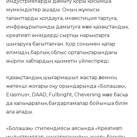
индустрияларды дамыту қоры қосымша
мүмкіндіктер ашады. Оның жұмысы
таланттарды қолдауға, инвестиция тартуға,
инфрақұрылымды дамытуға және қазақстандық
креативті өнімдерді сыртқы нарықтарға
шығаруға бағытталған. Қор сонымен қатар
еліміздің барлық облыс орталықтарындағы
өңірлік хабтардың қызметін үйлестіреді.
Қазақстандық шығармашыл жастар әлемнің
жетекші жоғары оқу орындарында «Болашақ»,
Erasmus+, DAAD, Fulbright, Chevening және басқа
да халықаралық бағдарламалар бойынша білім
ала алады.
«Болашақ» стипендиясы аясында «Креативті
индустриялар, шығармашылық, өнер» бағыты