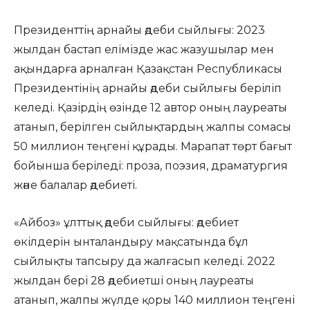
Президенттің арнайы әдеби сыйлығы: 2023
жылдан бастап елімізде жас жазушылар мен
ақындарға арналған Қазақстан Республикасы
Президентінің арнайы әдеби сыйлығы беріліп
келеді. Қазірдің өзінде 12 автор оның лауреаты
атанып, берілген сыйлықтардың жалпы сомасы
50 миллион теңгені құрады. Марапат төрт бағыт
бойынша беріледі: проза, поэзия, драматургия
және балалар әдебиеті.
«Айбоз» ұлттық әдеби сыйлығы: әдебиет
өкілдерін ынталандыру мақсатында бұл
сыйлықты тапсыру да жалғасып келеді. 2022
жылдан бері 28 әдебиетші оның лауреаты
атанып, жалпы жүлде қоры 140 миллион теңгені