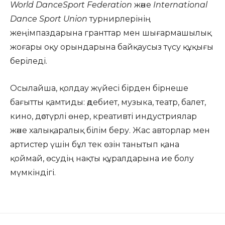
World DanceSport Federation
және
International
Dance Sport Union
турнирлерінің
жеңімпаздарына гранттар мен шығармашылық
жоғары оқу орындарына байқаусыз түсу құқығы
беріледі.
Осылайша, қолдау жүйесі бірден бірнеше
бағытты қамтиды: әдебиет, музыка, театр, балет,
кино, дәстүрлі өнер, креативті индустриялар
және халықаралық білім беру. Жас авторлар мен
артистер үшін бұл тек өзін танытып қана
қоймай, өсудің нақты құралдарына ие болу
мүмкіндігі.