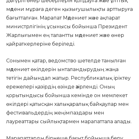
дәстүрлі өнер шеберлерін қолдауға және ұлттық
мәдени мұраға деген қызығушылықты арттыруға
бағытталған. Марапат Мәдениет және ақпарат
министрлігінің ұсынысы бойынша Президент
Жарлығымен ең талантты мәдениет және өнер
қайраткерлеріне беріледі.
Сонымен қатар, ведомство шетелде танылған
мәдениет өкілдерін ынталандырудың жаңа
тетігін дайындап жатыр. Республикалық іріктеу
ережелері қазірдің өзінде әзірленді. Оның
қорытындысы бойынша кемінде он мемлекет
өкілдері қатысқан халықаралық байқаулар мен
фестивальдердің жеңімпаздары мен
лауреаттары сыйлықтармен марапаттала алады.
Марапаттарды бірнеше бағыт бойынша беру