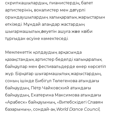
скрипкашылардың, пианистердің, балет
артистерінің, вокалистер мен дәстүрлі
орындаушылардың халықаралық жарыстарын
өткізеді. Мұндай алаңдар жастардың
шығармашылық әлеуетін ашуға және кәсіби
тұрғыдан өсуіне көмектеседі.
Мемлекеттік қолдаудың арқасында
қазақстандық артистер беделді халықаралық
байқаулар мен фестивальдерде өнер көрсетіп
жүр. Бірқатар шығармашылық жарыстардың,
соның ішінде Бибігүл Төлегенова атындағы
байқаудың, Пётр Чайковский атындағы
байқаудың, Екатерина Максимова атындағы
«Арабеск» байқауының, «Витебскідегі Славян
базарының», сондай-ақ
World Dance Council,