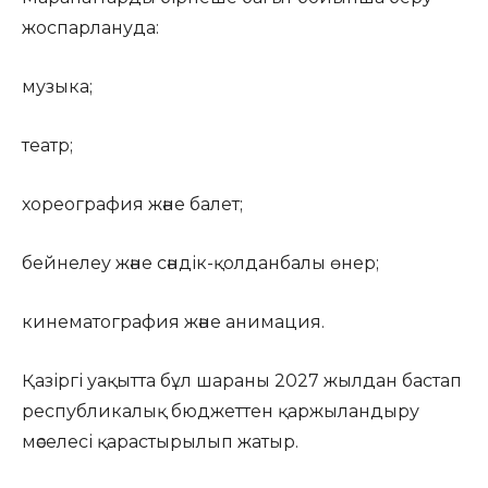
жоспарлануда:
музыка;
театр;
хореография және балет;
бейнелеу және сәндік-қолданбалы өнер;
кинематография және анимация.
Қазіргі уақытта бұл шараны 2027 жылдан бастап
республикалық бюджеттен қаржыландыру
мәселесі қарастырылып жатыр.