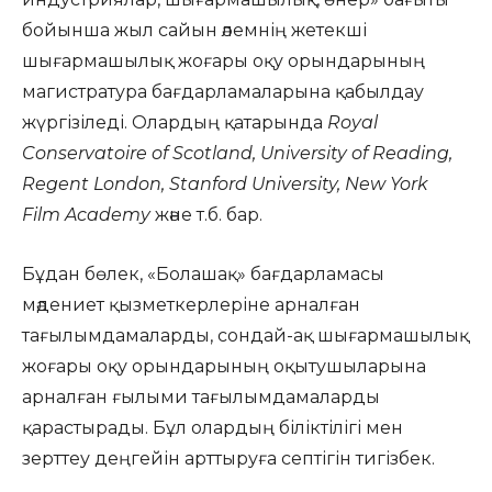
бойынша жыл сайын әлемнің жетекші
шығармашылық жоғары оқу орындарының
магистратура бағдарламаларына қабылдау
жүргізіледі. Олардың қатарында
Royal
Conservatoire of Scotland, University of Reading,
Regent London, Stanford University, New York
Film Academy
және т.б. бар.
Бұдан бөлек, «Болашақ» бағдарламасы
мәдениет қызметкерлеріне арналған
тағылымдамаларды, сондай-ақ шығармашылық
жоғары оқу орындарының оқытушыларына
арналған ғылыми тағылымдамаларды
қарастырады. Бұл олардың біліктілігі мен
зерттеу деңгейін арттыруға септігін тигізбек.