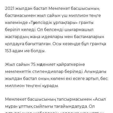
2021 жылдан бастап Мемлекет басшысының
бастамасымен жыл сайын үш миллион теңге
көлемінде «Тәуелсіздік ұрпақтары» гранты
беріліп келеді. Ол белсенді шығармашыл
жастардың жаңа идеялары мен бастамаларын
қолдауға бағытталған. Осы кезеңде бұл грантқа
153 адам ие болды.
Жыл сайын 75 мәдениет қайраткеріне
мемлекеттік стипендиялар беріледі. Ағымдағы
жылдан бастап оның көлемі екі есеге артып, бес
миллион теңгені құрады.
Мемлекет басшысының тапсырмасымен «Асыл
мұра» ұлттық сыйлығы тағайындалуда. Ол