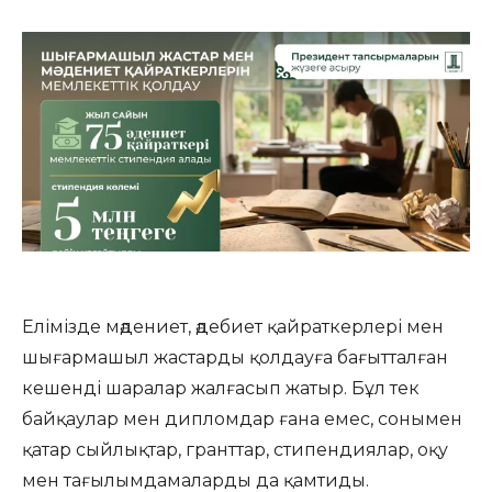
Елімізде мәдениет, әдебиет қайраткерлері мен
шығармашыл жастарды қолдауға бағытталған
кешенді шаралар жалғасып жатыр. Бұл тек
байқаулар мен дипломдар ғана емес, сонымен
қатар сыйлықтар, гранттар, стипендиялар, оқу
мен тағылымдамаларды да қамтиды.