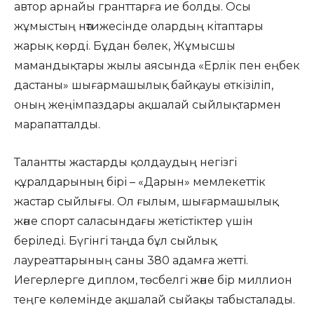
автор арнайы гранттарға ие болды. Осы
жұмыстың нәтижесінде олардың кітаптары
жарық көрді. Бұдан бөлек, Жұмысшы
мамандықтары жылы аясында «Ерлік пен еңбек
дастаны» шығармашылық байқауы өткізіліп,
оның жеңімпаздары ақшалай сыйлықтармен
марапатталды.
Талантты жастарды қолдаудың негізгі
құралдарының бірі – «Дарын» мемлекеттік
жастар сыйлығы. Ол ғылым, шығармашылық
және спорт саласындағы жетістіктер үшін
беріледі. Бүгінгі таңда бұл сыйлық
лауреаттарының саны 380 адамға жетті.
Иегерлерге диплом, төсбелгі және бір миллион
теңге көлемінде ақшалай сыйақы табысталады.