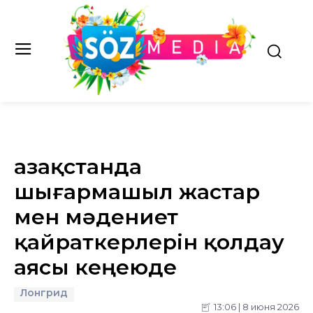
Қазақстанда
шығармашыл жастар
мен мәдениет
қайраткерлерін қолдау
аясы кеңеюде
Лонгрид
13:06 | 8 июня 2026