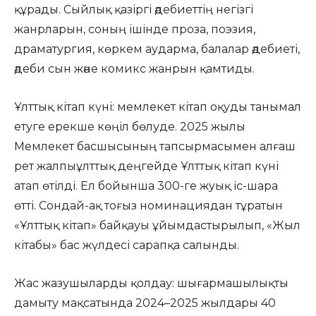
құрады. Сыйлық қазіргі әдебиеттің негізгі
жанрларын, соның ішінде проза, поэзия,
драматургия, көркем аударма, балалар әдебиеті,
әдеби сын және комикс жанрын қамтиды.
Ұлттық кітап күні: мемлекет кітап оқуды танымал
етуге ерекше көңіл бөлуде. 2025 жылы
Мемлекет басшысының тапсырмасымен алғаш
рет жалпыұлттық деңгейде Ұлттық кітап күні
атап өтілді. Ел бойынша 300-ге жуық іс-шара
өтті. Сондай-ақ тоғыз номинациядан тұратын
«Ұлттық кітап» байқауы ұйымдастырылып, «Жыл
кітабы» бас жүлдесі сарапқа салынды.
Жас жазушыларды қолдау: шығармашылықты
дамыту мақсатында 2024–2025 жылдары 40