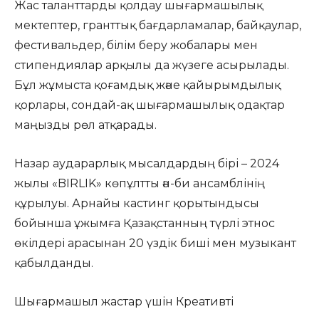
Жас таланттарды қолдау шығармашылық
мектептер, гранттық бағдарламалар, байқаулар,
фестивальдер, білім беру жобалары мен
стипендиялар арқылы да жүзеге асырылады.
Бұл жұмыста қоғамдық және қайырымдылық
қорлары, сондай-ақ шығармашылық одақтар
маңызды рөл атқарады.
Назар аударарлық мысалдардың бірі – 2024
жылы «BIRLIK» көпұлтты ән-би ансамблінің
құрылуы. Арнайы кастинг қорытындысы
бойынша ұжымға Қазақстанның түрлі этнос
өкілдері арасынан 20 үздік биші мен музыкант
қабылданды.
Шығармашыл жастар үшін Креативті