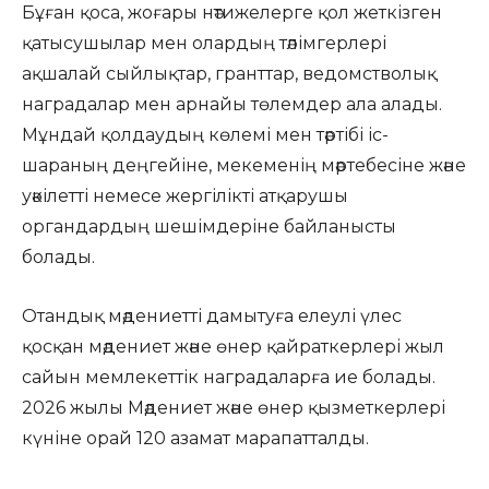
Бұған қоса, жоғары нәтижелерге қол жеткізген
қатысушылар мен олардың тәлімгерлері
ақшалай сыйлықтар, гранттар, ведомстволық
наградалар мен арнайы төлемдер ала алады.
Мұндай қолдаудың көлемі мен тәртібі іс-
шараның деңгейіне, мекеменің мәртебесіне және
уәкілетті немесе жергілікті атқарушы
органдардың шешімдеріне байланысты
болады.
Отандық мәдениетті дамытуға елеулі үлес
қосқан мәдениет және өнер қайраткерлері жыл
сайын мемлекеттік наградаларға ие болады.
2026 жылы Мәдениет және өнер қызметкерлері
күніне орай 120 азамат марапатталды.