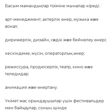
Басым мамандықтар тізіміне мыналар кіреді:
арт-менеджмент, актерлік өнер, музыка және
вокал;
дирижёрлік, дизайн, сәндік және бейнелеу өнері;
кескіндеме, мүсін, операторлық өнер;
режиссура, продюсерлік, театр, кино және
теледидар;
анимация және өнертану.
Үкімет жас орындаушылар үшін фестивальдер
мен байқаулар, соның ішінде