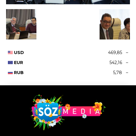
USD
469,85
–
EUR
542,16
–
RUB
5,78
–