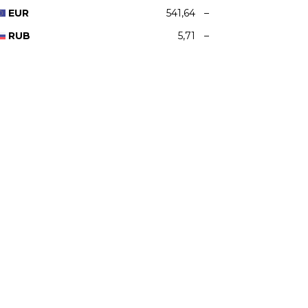
EUR
541,64
–
RUB
5,71
–