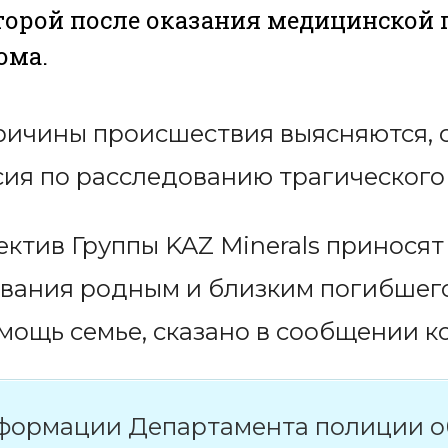
торой после оказания медицинской
ома.
ричины происшествия выясняются, 
ия по расследованию трагического 
ектив Группы KAZ Minerals приносят
ования родным и близким погибшего
ощь семье, сказано в сообщении к
формации Департамента полиции об