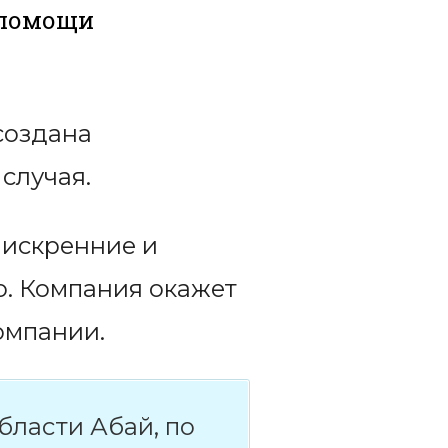
 помощи
создана
случая.
 искренние и
. Компания окажет
омпании.
ласти Абай, по