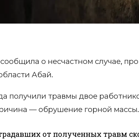
s сообщила о несчастном случае, п
области Абай.
ода получили травмы двое работник
ричина — обрушение горной массы.
традавших от полученных травм ск