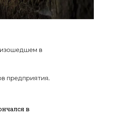
роизошедшем в
ов предприятия.
ончался в