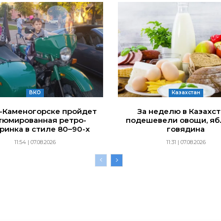
ВКО
Казахстан
ь-Каменогорске пройдет
За неделю в Казахс
тюмированная ретро-
подешевели овощи, яб
ринка в стиле 80–90-х
говядина
11:54 | 07.08.2026
11:31 | 07.08.2026