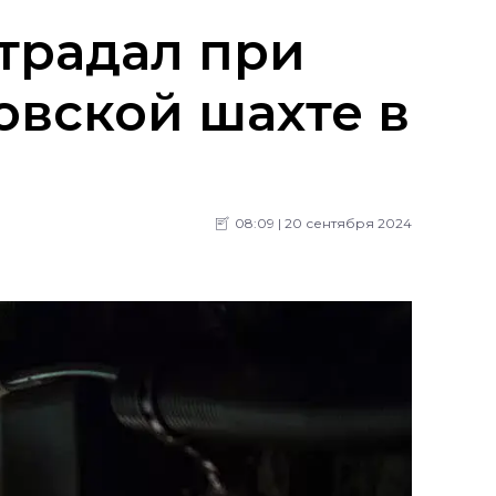
традал при
овской шахте в
08:09 | 20 сентября 2024