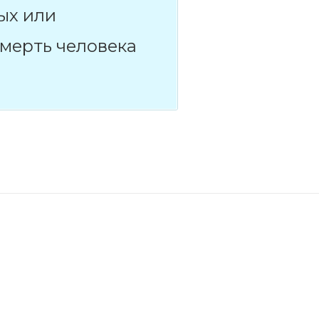
ых или
мерть человека