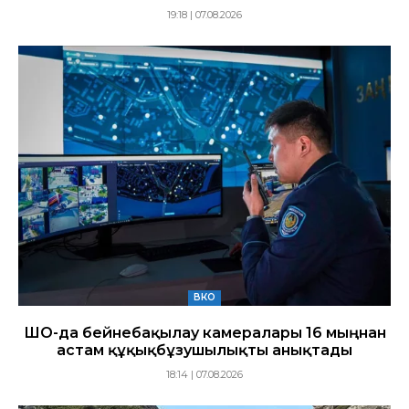
19:18 | 07.08.2026
ВКО
ШҚО-да бейнебақылау камералары 16 мыңнан
астам құқықбұзушылықты анықтады
18:14 | 07.08.2026