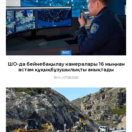
ВКО
ШҚО-да бейнебақылау камералары 16 мыңнан
астам құқықбұзушылықты анықтады
18:14 | 07.08.2026