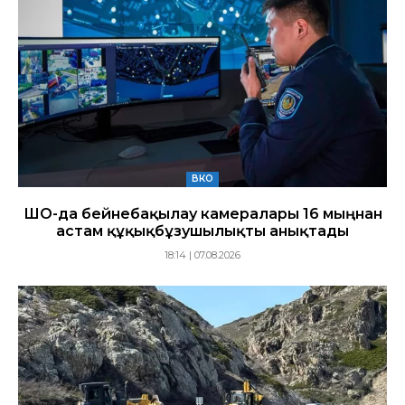
ВКО
ШҚО-да бейнебақылау камералары 16 мыңнан
астам құқықбұзушылықты анықтады
18:14 | 07.08.2026