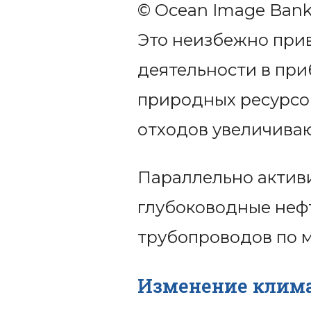
© Ocean Image Bank
Это неизбежно при
деятельности в при
природных ресурсов
отходов увеличиваю
Параллельно активи
глубоководные нефт
трубопроводов по м
Изменение клима