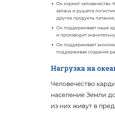
Он кормит человечество. 
запасы и рушатся логистич
другие продукты питания,
Он поддерживает наше здо
и производит значительн
Он поддерживает экономик
поддерживая создание ра
Нагрузка на океа
Человечество карди
население Земли до
из них живут в пред