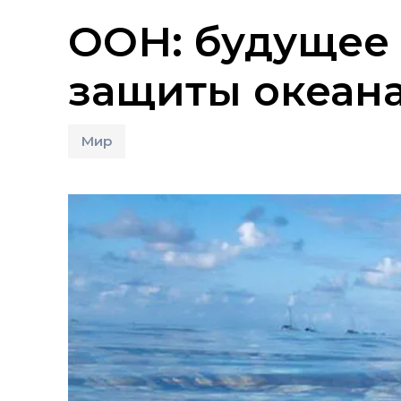
ООН: будущее 
защиты океан
Мир