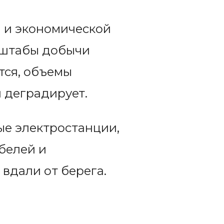
 и экономической
асштабы добычи
тся, объемы
я деградирует.
ые электростанции,
белей и
вдали от берега.