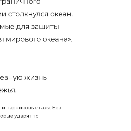
страничного
и столкнулся океан.
имые для защиты
я мирового океана».
невную жизнь
ежья.
 и парниковые газы. Без
торые ударят по