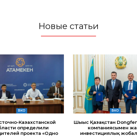
Новые статьи
ВКО
ВКО
сточно-Казахстанской
Шығыс Қазақстан Dongfe
бласти определили
компаниясымен жа
ителей проекта «Одно
инвестициялық жоба