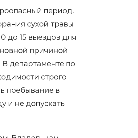
ароопасный период.
орания сухой травы
 до 15 выездов для
основной причиной
 В департаменте по
ходимости строго
ь пребывание в
у и не допускать
ам. Владельцам