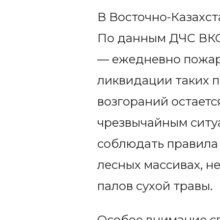
В Восточно-Казахс
По данным ДЧС ВКО,
— ежедневно пожар
ликвидации таких п
возгораний остаетс
чрезвычайным ситу
соблюдать правила
лесных массивах, н
палов сухой травы.
Особое внимание с