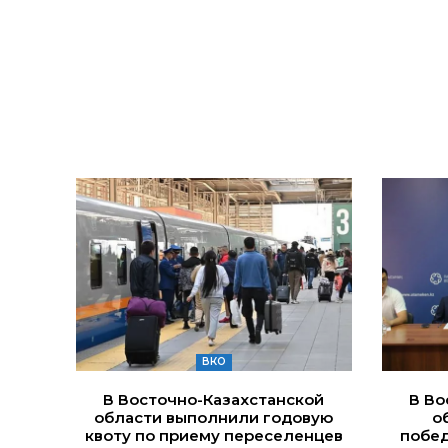
ВКО
В Восточно-Казахстанской
В Во
области выполнили годовую
о
квоту по приему переселенцев
побед