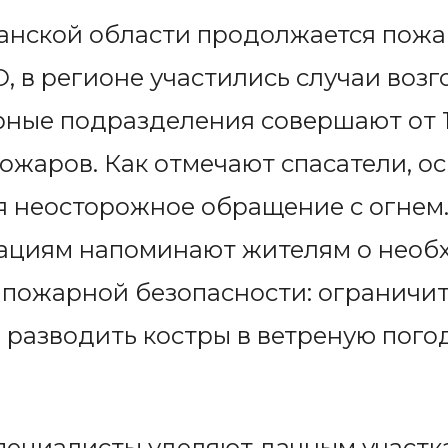
танской области продолжается пож
 в регионе участились случаи возг
ные подразделения совершают от 10
ожаров. Как отмечают спасатели, 
я неосторожное обращение с огнем.
ациям напоминают жителям о необ
 пожарной безопасности: ограничит
е разводить костры в ветреную погод
пециалисты уделяют дачным участк