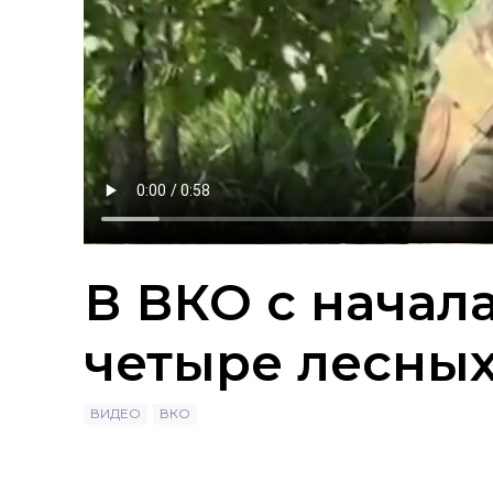
В ВКО с начал
четыре лесны
ВИДЕО
ВКО