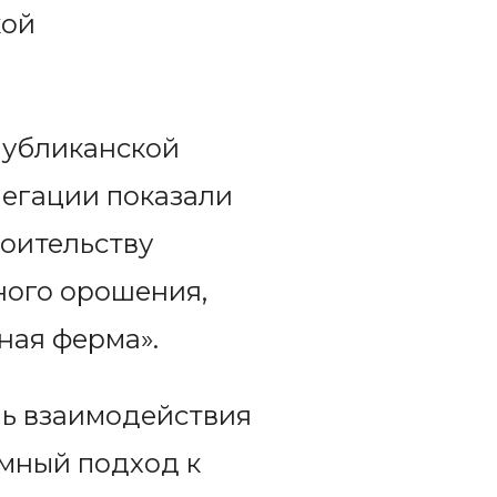
кой
публиканской
легации показали
оительству
ного орошения,
ная ферма».
нь взаимодействия
мный подход к