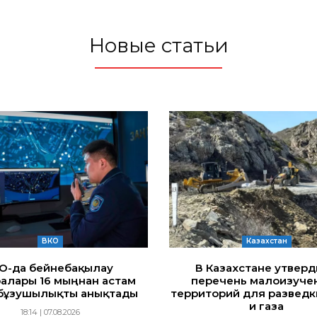
Новые статьи
ВКО
Казахстан
ҚО-да бейнебақылау
В Казахстане утвер
алары 16 мыңнан астам
перечень малоизуче
бұзушылықты анықтады
территорий для разведк
и газа
18:14 | 07.08.2026