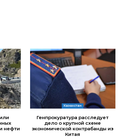
Казахстан
дили
Генпрокуратура расследует
нных
дело о крупной схеме
и нефти
экономической контрабанды из
Китая