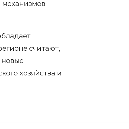
е механизмов
обладает
егионе считают,
 новые
кого хозяйства и