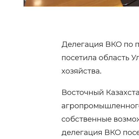
Делегация ВКО по 
посетила область Ул
хозяйства.
Восточный Казахст
агропромышленного 
собственные возмож
делегация ВКО посе