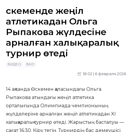
Өскеменде жеңіл
атлетикадан Ольга
Рыпакова жүлдесіне
арналған халықаралық
турнир өтедi
ВИДЕО
ВКО
18:02 | 6 февраля 2026
14 ақпанда Өскемен қаласындағы Ольга
Рыпакова атындағы жеңіл атлетика
орталығында Олимпиада чемпионының
жүлделеріне арналған жеңіл атлетикадан XI
халықаралық турнир өтеді. Жарыстың басталуы —
сағат 16:30. Кіру тегін. Турнирдің бас демеушісі