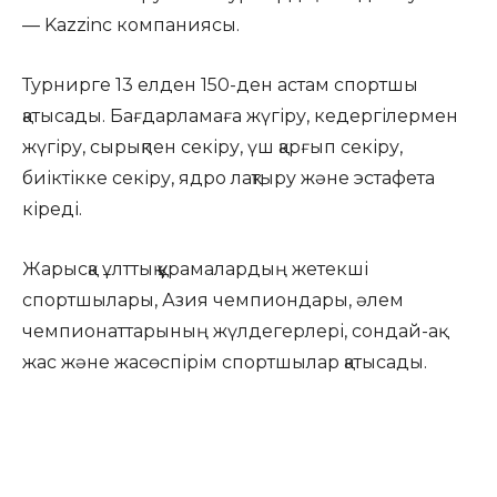
— Kazzinc компаниясы.
Турнирге 13 елден 150-ден астам спортшы
қатысады. Бағдарламаға жүгіру, кедергілермен
жүгіру, сырықпен секіру, үш қарғып секіру,
биіктікке секіру, ядро лақтыру және эстафета
кіреді.
Жарысқа ұлттық құрамалардың жетекші
спортшылары, Азия чемпиондары, әлем
чемпионаттарының жүлдегерлері, сондай-ақ
жас және жасөспірім спортшылар қатысады.