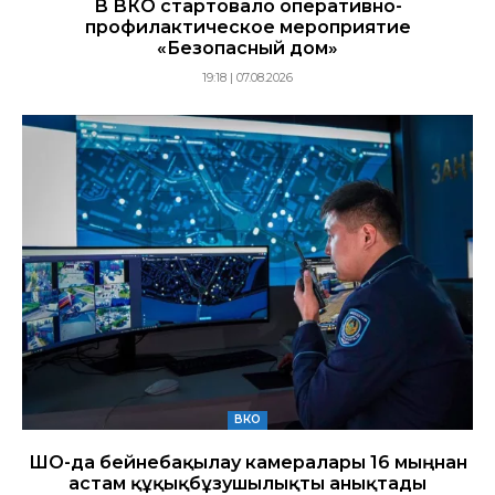
В ВКО стартовало оперативно-
профилактическое мероприятие
«Безопасный дом»
19:18 | 07.08.2026
ВКО
ШҚО-да бейнебақылау камералары 16 мыңнан
астам құқықбұзушылықты анықтады