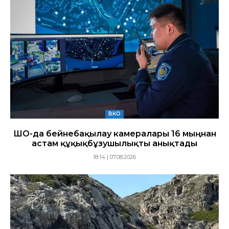
ВКО
ШҚО-да бейнебақылау камералары 16 мыңнан
астам құқықбұзушылықты анықтады
18:14 | 07.08.2026