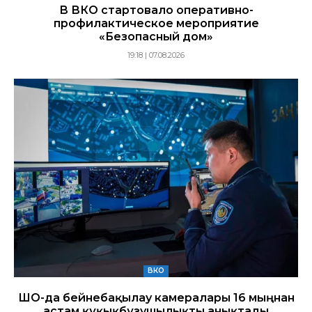
В ВКО стартовало оперативно-
профилактическое мероприятие
«Безопасный дом»
19:18 | 07.08.2026
ВКО
ШҚО-да бейнебақылау камералары 16 мыңнан
астам құқықбұзушылықты анықтады