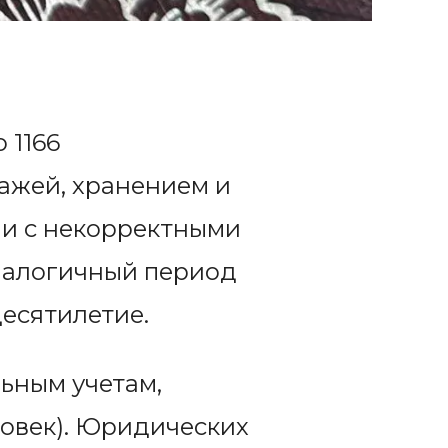
 1166
ажей, хранением и
ли с некорректными
аналогичный период
есятилетие.
ьным учетам,
овек). Юридических