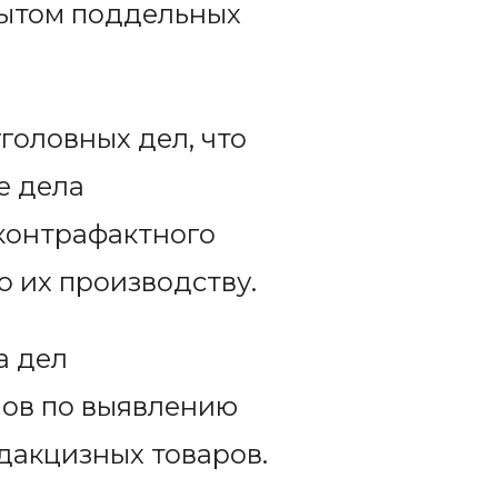
бытом поддельных
уголовных дел, что
е дела
контрафактного
о их производству.
а дел
нов по выявлению
дакцизных товаров.