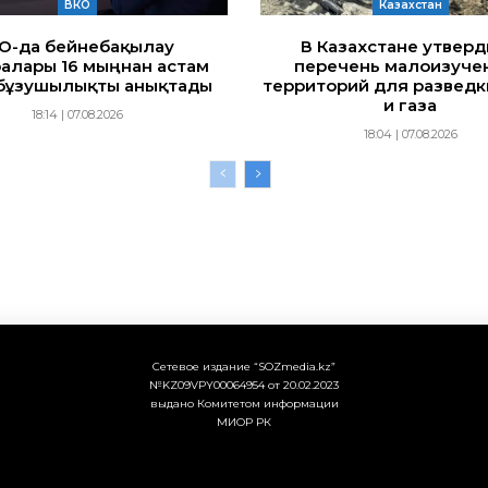
ВКО
Казахстан
ҚО-да бейнебақылау
В Казахстане утвер
алары 16 мыңнан астам
перечень малоизуче
бұзушылықты анықтады
территорий для разведк
и газа
18:14 | 07.08.2026
18:04 | 07.08.2026
Сетевое издание “SOZmedia.kz”
№KZ09VPY00064954 от 20.02.2023
выдано Комитетом информации
МИОР РК