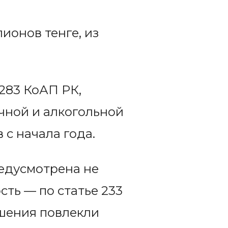
онов тенге, из
 283 КоАП РК,
чной и алкогольной
 с начала года.
едусмотрена не
сть — по статье 233
ушения повлекли