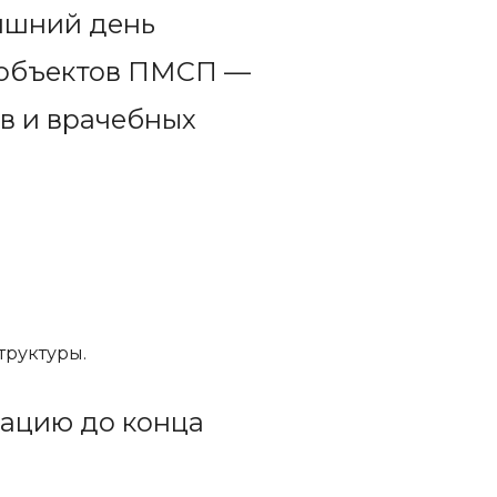
яшний день
5 объектов ПМСП —
в и врачебных
труктуры.
тацию до конца