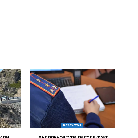
Казахстан
дили
Генпрокуратура расследует