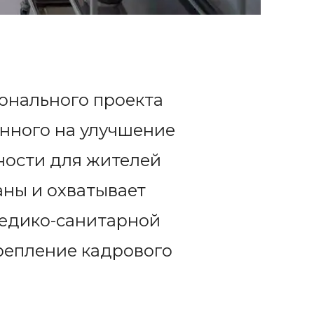
онального проекта
нного на улучшение
ности для жителей
аны и охватывает
медико-санитарной
репление кадрового