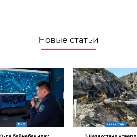
Новые статьи
ВКО
Казахстан
ҚО-да бейнебақылау
В Казахстане утвер