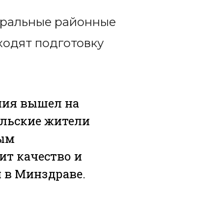
нтральные районные
ходят подготовку
ния вышел на
ельские жители
ным
ит качество и
 в Минздраве.