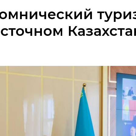
омнический тури
осточном Казахста