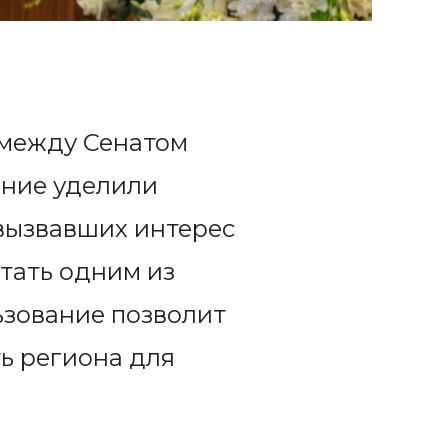
 между Сенатом
ание уделили
 вызвавших интерес
стать одним из
ьзование позволит
ь региона для