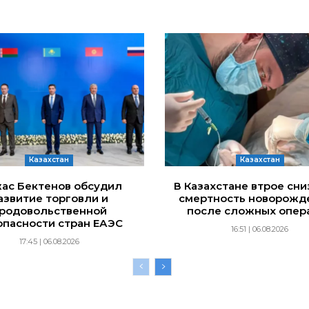
Казахстан
Казахстан
ас Бектенов обсудил
В Казахстане втрое сн
азвитие торговли и
смертность новорожд
родовольственной
после сложных опер
опасности стран ЕАЭС
16:51 | 06.08.2026
17:45 | 06.08.2026