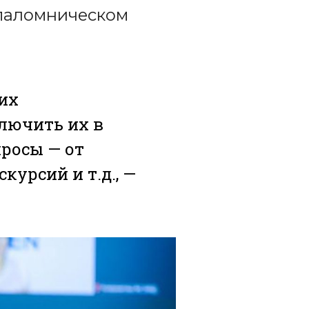
 паломническом
 их
лючить их в
росы — от
курсий и т.д., —