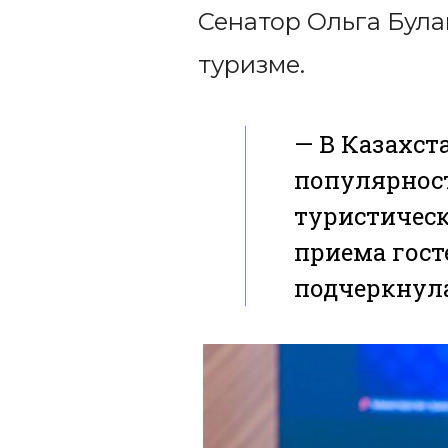
Сенатор Ольга Бул
туризме.
— В Казахст
популярност
туристическ
приема гост
подчеркнула