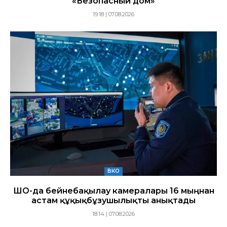
«Безопасный дом»
19:18 | 07.08.2026
ВКО
ШҚО-да бейнебақылау камералары 16 мыңнан
астам құқықбұзушылықты анықтады
18:14 | 07.08.2026