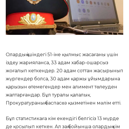
Олардың ішіндегі 51-іне қылмыс жасағаны үшін
іздеу жарияланса, 33 адам хабар-ошарсыз
жоғалып кеткендер. 20 адам соттан жасырынып
жүргендер болса, 30 адам қаржы ұйымдарына
қарызын өтемегендер мен алимент төлеуден
жалтарғандар. Бұл туралы қалалық
Прокуратураның баспасөз қызметінен мәлім етті.
Бұл статистикаға кім екендігі белгісіз 13 мүрде
де қосылып кеткен. Ал заң бойынша олардың кім