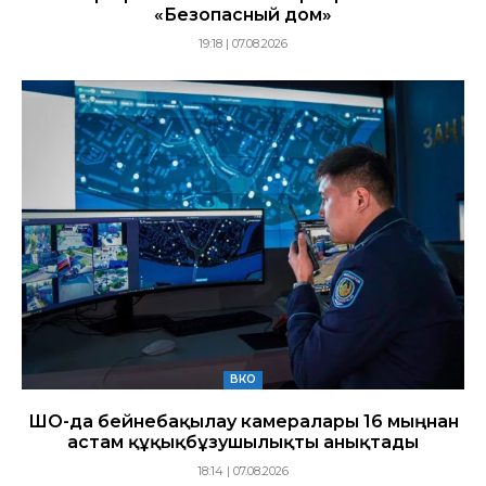
«Безопасный дом»
19:18 | 07.08.2026
ВКО
ШҚО-да бейнебақылау камералары 16 мыңнан
астам құқықбұзушылықты анықтады
18:14 | 07.08.2026