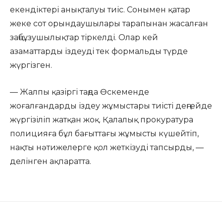
екендіктері анықталуы тиіс. Сонымен қатар
жеке сот орындаушылары тарапынан жасалған
заңбұзушылықтар тіркелді. Олар кей
азаматтарды іздеуді тек формальды түрде
жүргізген.
— Жалпы қазіргі таңда Өскеменде
жоғалғандарды іздеу жұмыстары тиісті деңгейде
жүргізіліп жатқан жоқ. Қалалық прокуратура
полицияға бұл бағыттағы жұмысты күшейтіп,
нақты нәтижелерге қол жеткізуді тапсырды, —
делінген ақпаратта.