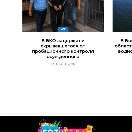
ВКО
В ВКО задержали
В Во
скрывавшегося от
област
пробационного контроля
водно
осужденного
13:11 | 06.08.2026