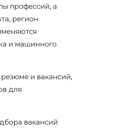
пы профессий, а
та, регион
именяются
ка и машинного
 резюме и вакансий,
ов для
одбора вакансий