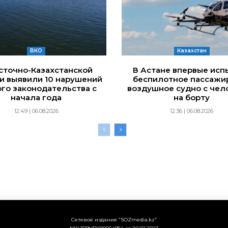
ВКО
Казахстан
сточно-Казахстанской
В Астане впервые исп
и выявили 10 нарушений
беспилотное пассажи
го законодательства с
воздушное судно с чел
начала года
на борту
12:49 | 06.08.2026
12:36 | 06.08.2026
Сетевое издание “SOZmedia.kz”