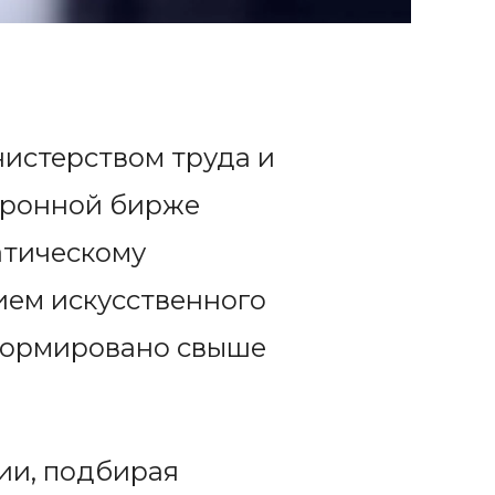
нистерством труда и
ктронной бирже
атическому
ием искусственного
сформировано свыше
ии, подбирая