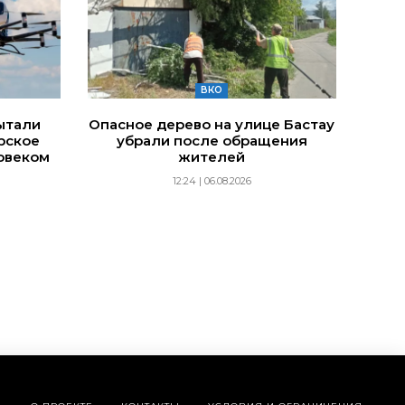
ВКО
ытали
Опасное дерево на улице Бастау
рское
убрали после обращения
овеком
жителей
12:24 | 06.08.2026