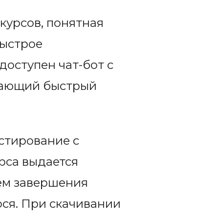
курсов, понятная
быстрое
доступен чат-бот с
вающий быстрый
стирование с
рса выдается
ем завершения
ося. При скачивании