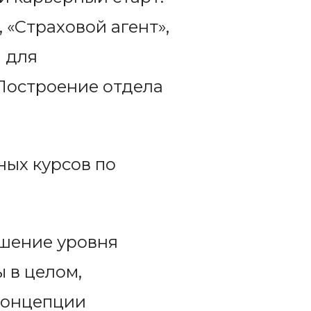
 «Страховой агент»,
 для
Построение отдела
ных курсов по
ышение уровня
 в целом,
концепции