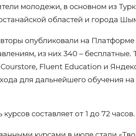
ители молодежи, в основном из Турк
останайской областей и города Шы
авторы опубликовали на Платформе 
влениям, из них 340 – бесплатные.
Courstore, Fluent Education и Яндек
хода для дальнейшего обучения на
урсов составляет от 1 до 72 часов.
анными курсами в июле стали «Тво