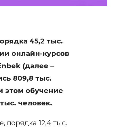
порядка
4
5
,2
тыс.
ии онлайн-курсов
nbek (далее –
ись
809
,
8
тыс.
ри этом обучение
тыс. человек.
 порядка 12,4 тыс.