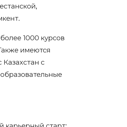
естанской,
мкент.
более 1000 курсов
 Также имеются
с Казахстан с
 образовательные
й карьерный старт: