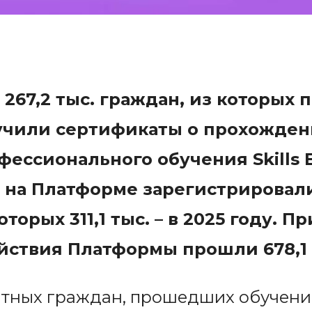
а
26
7
,
2
тыс. граждан, из которых 
учили сертификаты о прохожден
ессионального обучения Skills E
о на Платформе зарегистрировал
которых
311
,
1
тыс. – в 2025 году. П
действия Платформы прошли
67
8,
1
отных граждан, прошедших обучение,