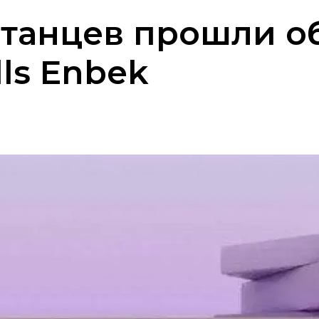
хстанцев прошли о
ls Enbek