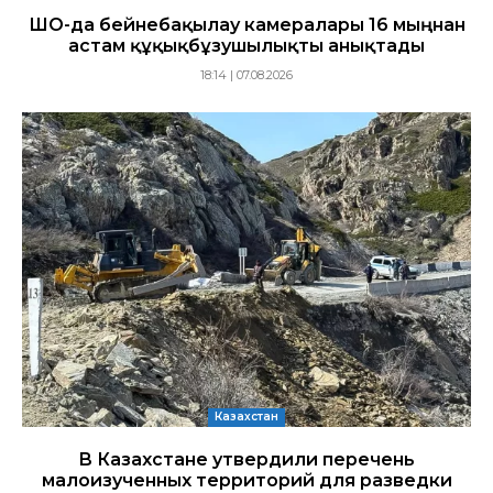
ШҚО-да бейнебақылау камералары 16 мыңнан
астам құқықбұзушылықты анықтады
18:14 | 07.08.2026
Казахстан
В Казахстане утвердили перечень
малоизученных территорий для разведки