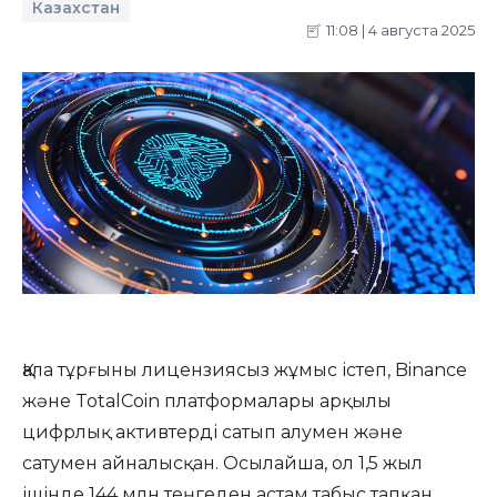
Казахстан
11:08 | 4 августа 2025
Қала тұрғыны лицензиясыз жұмыс істеп, Binance
және TotalCoin платформалары арқылы
цифрлық активтерді сатып алумен және
сатумен айналысқан. Осылайша, ол 1,5 жыл
ішінде 144 млн теңгеден астам табыс тапқан.