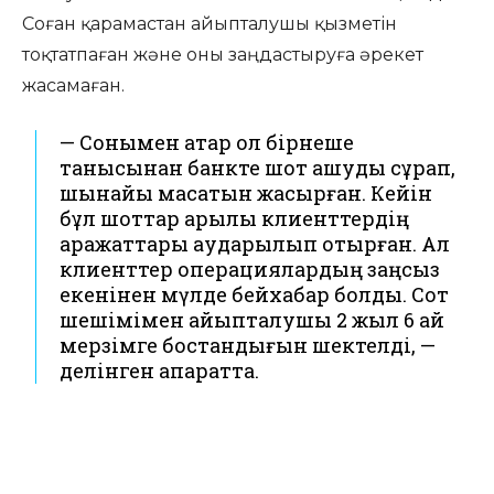
Соған қарамастан айыпталушы қызметін
тоқтатпаған және оны заңдастыруға әрекет
жасамаған.
— Сонымен қатар ол бірнеше
танысынан банкте шот ашуды сұрап,
шынайы мақсатын жасырған. Кейін
бұл шоттар арқылы клиенттердің
қаражаттары аударылып отырған. Ал
клиенттер операциялардың заңсыз
екенінен мүлде бейхабар болды. Сот
шешімімен айыпталушы 2 жыл 6 ай
мерзімге бостандығын шектелді, —
делінген ақпаратта.