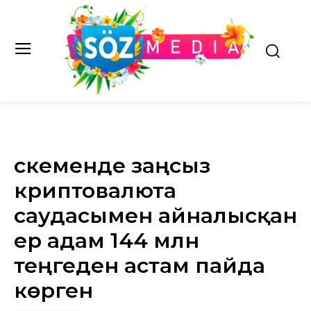
Өскеменде заңсыз
криптовалюта
саудасымен айналысқан
ер адам 144 млн
теңгеден астам пайда
көрген