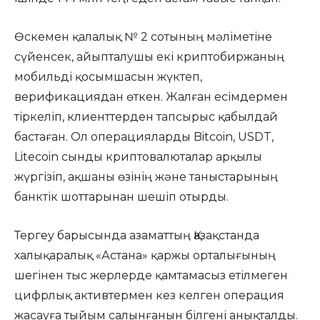
Өскемен қалалық № 2 сотының мәліметіне
сүйенсек, айыпталушы екі криптобиржаның
мобильді қосымшасын жүктеп,
верификациядан өткен. Жалған есімдермен
тіркеліп, клиенттерден тапсырыс қабылдай
бастаған. Ол операцияларды Bitcoin, USDT,
Litecoin сынды криптовалюталар арқылы
жүргізіп, ақшаны өзінің және таныстарының
банктік шоттарынан шешіп отырды.
Тергеу барысында азаматтың Қазақстанда
халықаралық «Астана» қаржы орталығының
шегінен тыс жерлерде қамтамасыз етілмеген
цифрлық активтермен кез келген операция
жасауға тыйым салынғанын білгені анықталды.