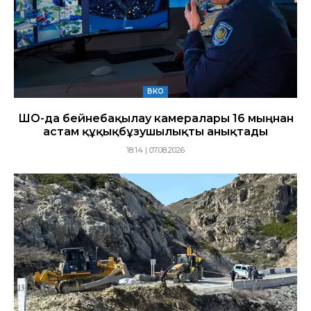
ВКО
ШҚО-да бейнебақылау камералары 16 мыңнан
астам құқықбұзушылықты анықтады
18:14 | 07.08.2026