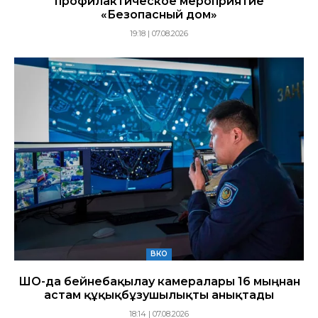
профилактическое мероприятие
«Безопасный дом»
19:18 | 07.08.2026
ВКО
ШҚО-да бейнебақылау камералары 16 мыңнан
астам құқықбұзушылықты анықтады
18:14 | 07.08.2026