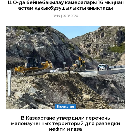
ШҚО-да бейнебақылау камералары 16 мыңнан
астам құқықбұзушылықты анықтады
18:14 | 07.08.2026
Казахстан
В Казахстане утвердили перечень
малоизученных территорий для разведки
нефти и газа