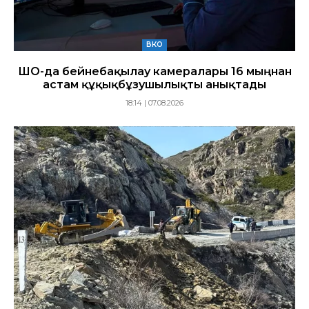
ВКО
ШҚО-да бейнебақылау камералары 16 мыңнан
астам құқықбұзушылықты анықтады
18:14 | 07.08.2026