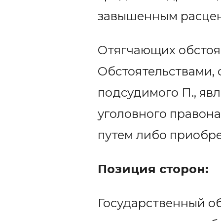
завышенным расцен
Отягчающих обстоят
Обстоятельствами, 
подсудимого П., яв
уголовного правон
путем либо приобр
Позиция сторон:
Государственный о