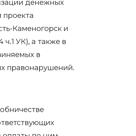
лизации денежных
и проекта
сть-Каменогорск и
64 ч.1 УК), а также в
виняемых в
ых правонарушений.
собничестве
оответствующих
 оплаты по ним,