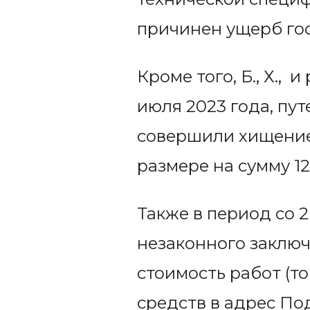
причинен ущерб го
Кроме того, Б., Х., 
июля 2023 года, пу
совершили хищение
размере на сумму 12
Также в период со 2
незаконного заключ
стоимость работ (т
средств в адрес По