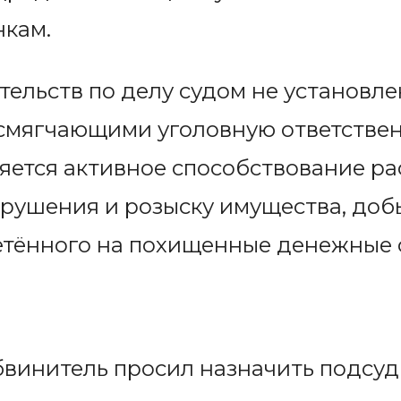
кам.
ельств по делу судом не установле
смягчающими уголовную ответствен
ляется активное способствование р
арушения и розыску имущества, доб
етённого на похищенные денежные 
бвинитель просил назначить подсуд