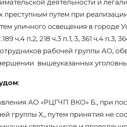
нимательской деятельности и лега
х преступным путем при реализаци
ем уличного освещения в городе У
9 ч.4 п.2, 218 ч.3 п.1, 3, 361 ч.4 п.3, 3
отрудников рабочей группы АО, об
овершении вышеуказанных уголовн
судом
:
вления АО «РЦГЧП ВКО» Б., при по
ей группы Х., путем принятия не с
икации светильников и проведения