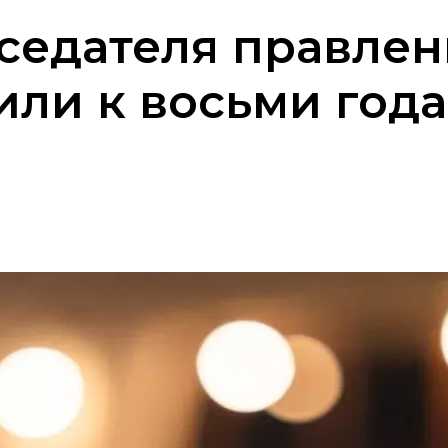
седателя правлен
или к восьми год