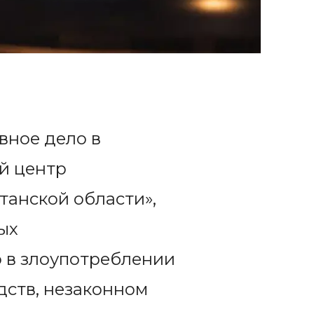
вное дело в
й центр
танской области»,
ых
о в злоупотреблении
ств, незаконном