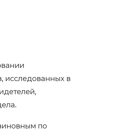
овании
, исследованных в
идетелей,
ела.
виновным по