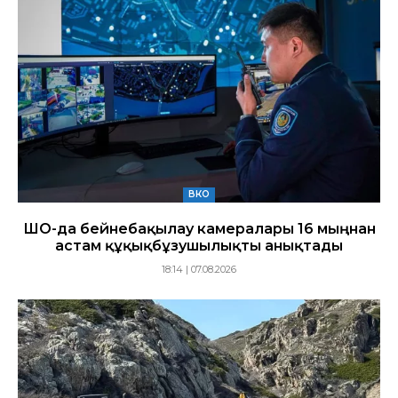
ВКО
ШҚО-да бейнебақылау камералары 16 мыңнан
астам құқықбұзушылықты анықтады
18:14 | 07.08.2026