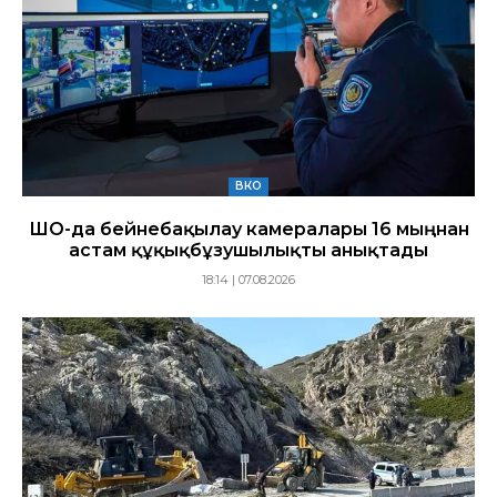
ВКО
ШҚО-да бейнебақылау камералары 16 мыңнан
астам құқықбұзушылықты анықтады
18:14 | 07.08.2026