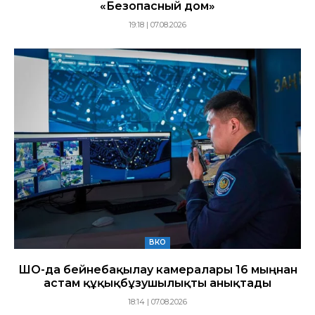
«Безопасный дом»
19:18 | 07.08.2026
ВКО
ШҚО-да бейнебақылау камералары 16 мыңнан
астам құқықбұзушылықты анықтады
18:14 | 07.08.2026