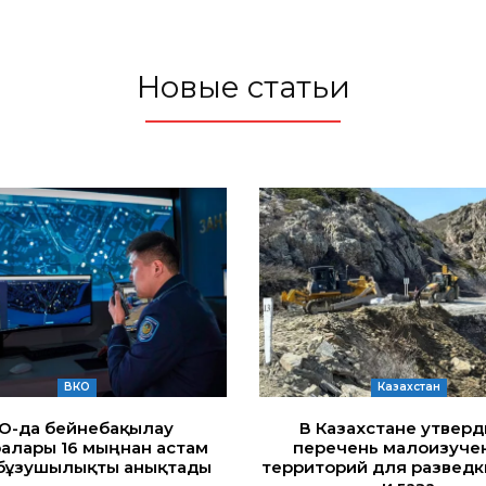
Новые статьи
ВКО
Казахстан
ҚО-да бейнебақылау
В Казахстане утвер
алары 16 мыңнан астам
перечень малоизуче
бұзушылықты анықтады
территорий для разведк