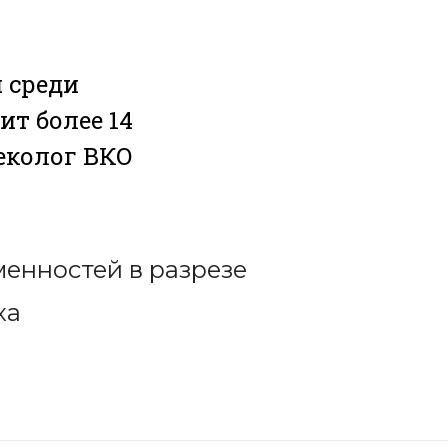
 среди
ит более 14
еколог ВКО
менностей в разрезе
ха