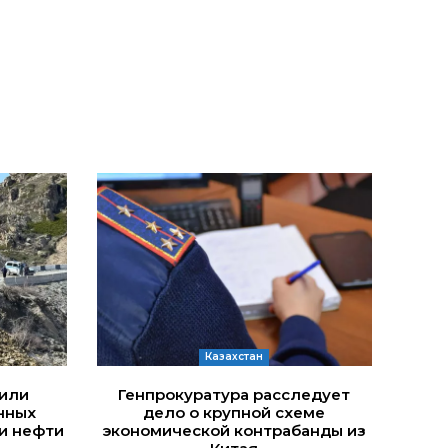
Казахстан
дили
Генпрокуратура расследует
нных
дело о крупной схеме
и нефти
экономической контрабанды из