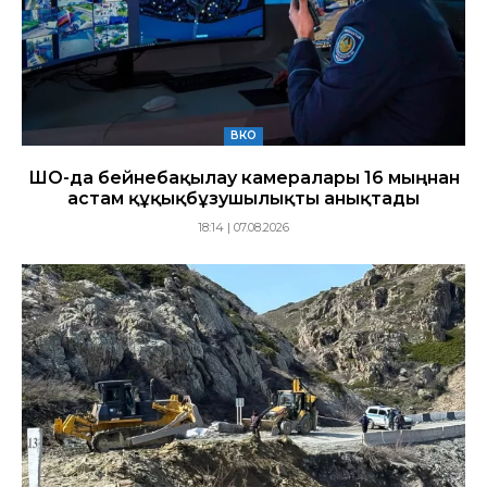
ВКО
ШҚО-да бейнебақылау камералары 16 мыңнан
астам құқықбұзушылықты анықтады
18:14 | 07.08.2026