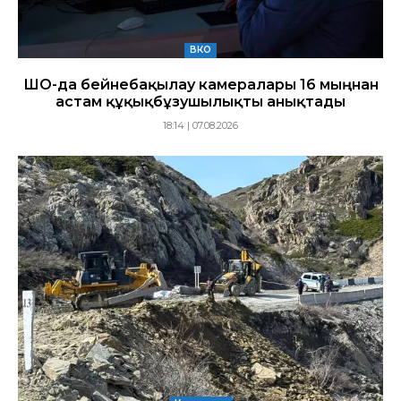
ВКО
ШҚО-да бейнебақылау камералары 16 мыңнан
астам құқықбұзушылықты анықтады
18:14 | 07.08.2026