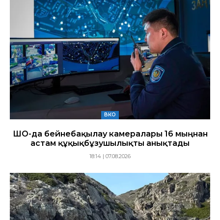
ВКО
ШҚО-да бейнебақылау камералары 16 мыңнан
астам құқықбұзушылықты анықтады
18:14 | 07.08.2026