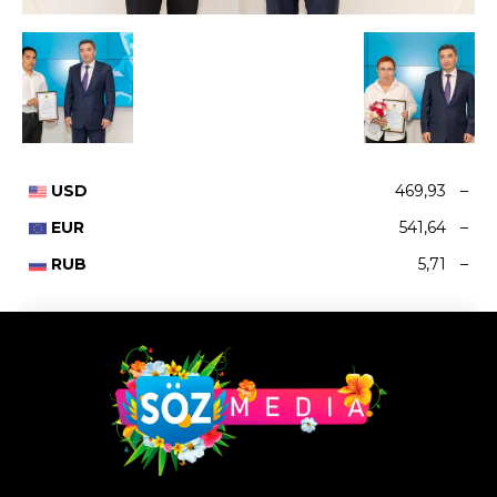
USD
469,93
–
EUR
541,64
–
RUB
5,71
–