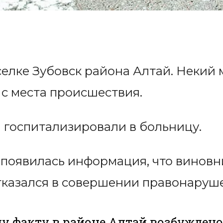
елке Зубовск района Алтай. Некий
 с места происшествия.
 госпитализировали в больницу.
 появилась информация, что виновн
отказался в совершении правонаруш
у факту в районе Алтай возбуждено