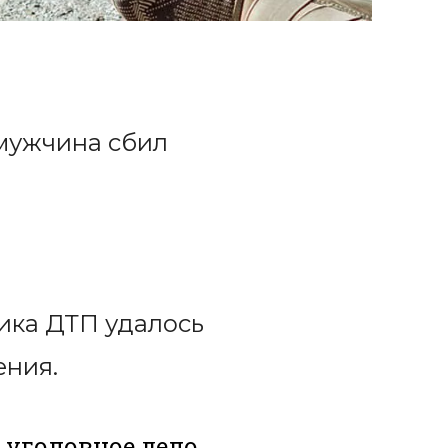
 мужчина сбил
ика ДТП удалось
ения.
 уголовное дело,