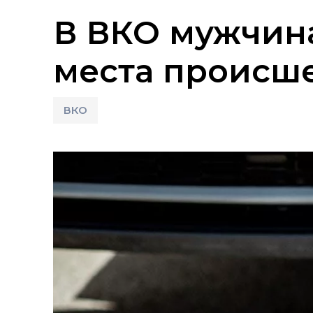
В ВКО мужчина
места происш
ВКО