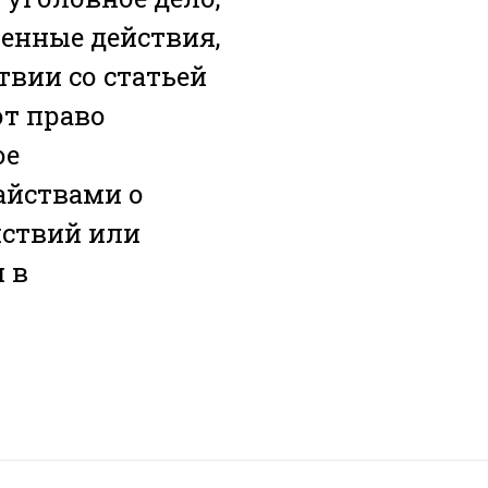
венные действия,
твии со статьей
ют право
ое
тайствами о
йствий или
 в