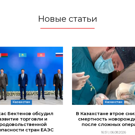
Новые статьи
Казахстан
Казахстан
ас Бектенов обсудил
В Казахстане втрое сн
азвитие торговли и
смертность новорожд
родовольственной
после сложных опер
опасности стран ЕАЭС
16:51 | 06.08.2026