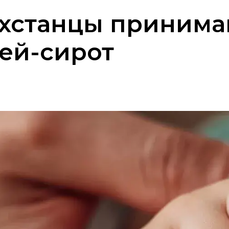
хстанцы принима
тей-сирот