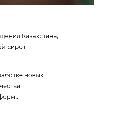
щения Казахстана,
ей-сирот
работке новых
чества
 формы —