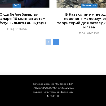
ВКО
Казахстан
ҚО-да бейнебақылау
В Казахстане утвер
алары 16 мыңнан астам
перечень малоизуче
бұзушылықты анықтады
территорий для разведк
и газа
18:14 | 07.08.2026
18:04 | 07.08.2026
Сетевое издание “SOZmedia.kz”
№KZ09VPY00064954 от 20.02.2023
выдано Комитетом информации
МИОР РК