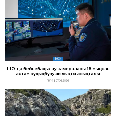
ВКО
ШҚО-да бейнебақылау камералары 16 мыңнан
астам құқықбұзушылықты анықтады
18:14 | 07.08.2026